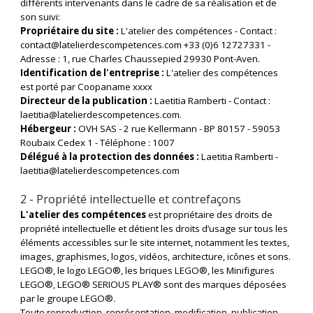
différents intervenants dans le cadre de sa réalisation et de
son suivi:
Propriétaire du site :
L'atelier des compétences - Contact :
contact@latelierdescompetences.com +33 (0)6 12727331 -
Adresse : 1, rue Charles Chaussepied 29930 Pont-Aven.
Identification de l'entreprise :
L'atelier des compétences
est porté par Coopaname xxxx
Directeur de la publication :
Laetitia Ramberti - Contact :
laetitia@latelierdescompetences.com.
Hébergeur :
OVH SAS - 2 rue Kellermann - BP 80157 - 59053
Roubaix Cedex 1 - Téléphone : 1007
Délégué à la protection des données :
Laetitia Ramberti -
laetitia@latelierdescompetences.com
2 - Propriété intellectuelle et contrefaçons
L'atelier des compétences
est propriétaire des droits de
propriété intellectuelle et détient les droits d’usage sur tous les
éléments accessibles sur le site internet, notamment les textes,
images, graphismes, logos, vidéos, architecture, icônes et sons.
LEGO®, le logo LEGO®, les briques LEGO®, les Minifigures
LEGO®, LEGO® SERIOUS PLAY® sont des marques déposées
par le groupe LEGO®.
Toute reproduction, représentation, modification, publication,